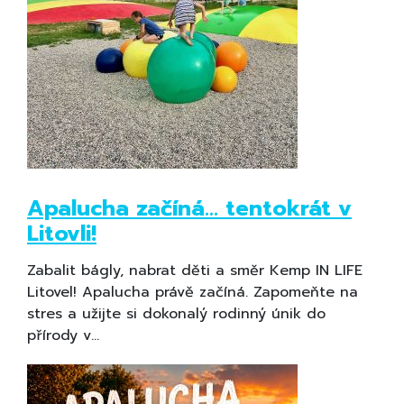
Apalucha začíná... tentokrát v
Litovli!
Zabalit bágly, nabrat děti a směr Kemp IN LIFE
Litovel! Apalucha právě začíná. Zapomeňte na
stres a užijte si dokonalý rodinný únik do
přírody v…