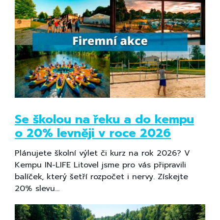
Se školou na řeku a do kempu
o 20% levněji v roce 2026
Plánujete školní výlet či kurz na rok 2026? V
Kempu IN-LIFE Litovel jsme pro vás připravili
balíček, který šetří rozpočet i nervy. Získejte
20% slevu…