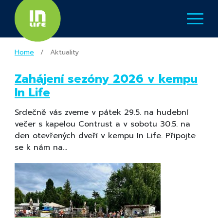
Home
/
Aktuality
Zahájení sezóny 2026 v kempu
In Life
Srdečně vás zveme v pátek 29.5. na hudební
večer s kapelou Contrust a v sobotu 30.5. na
den otevřených dveří v kempu In Life. Připojte
se k nám na…