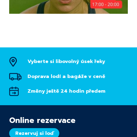
Vyberte si libovolný úsek řeky
Doprava lodí a bagáže v ceně
Změny ještě 24 hodin předem
Online rezervace
Rezervuj si loď