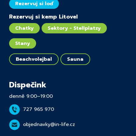
Rezervuj si loď
Rezervuj si kemp Litovel
Chatky
Sektory - Stellplatzy
Stany
Beachvolejbal
Sauna
Dispečink
denně 9:00–19:00
727 965 970
objednavky@in-life.cz