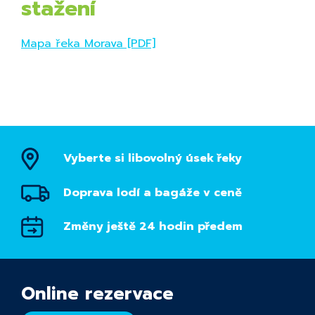
stažení
Mapa řeka Morava [PDF]
Vyberte si libovolný úsek řeky
Doprava lodí a bagáže v ceně
Změny ještě 24 hodin předem
Online rezervace