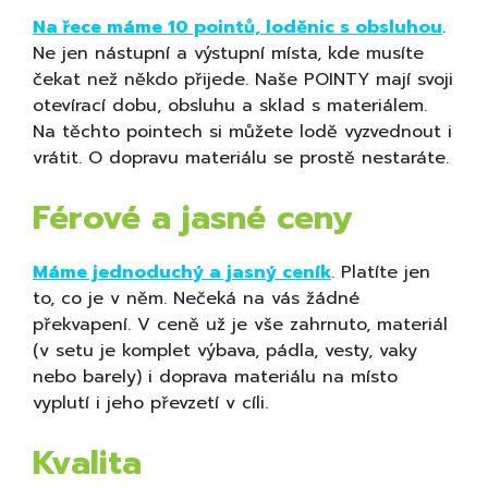
Na řece máme 10 pointů, loděnic s obsluhou
.
Ne jen nástupní a výstupní místa, kde musíte
čekat než někdo přijede. Naše POINTY mají svoji
otevírací dobu, obsluhu a sklad s materiálem.
Na těchto pointech si můžete lodě vyzvednout i
vrátit. O dopravu materiálu se prostě nestaráte.
Férové a jasné ceny
Máme jednoduchý a jasný ceník
. Platíte jen
to, co je v něm. Nečeká na vás žádné
překvapení. V ceně už je vše zahrnuto, materiál
(v setu je komplet výbava, pádla, vesty, vaky
nebo barely) i doprava materiálu na místo
vyplutí i jeho převzetí v cíli.
Kvalita