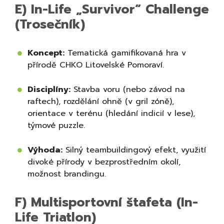
E) In-Life „Survivor“ Challenge
(Trosečník)
Koncept:
Tematická gamifikovaná hra v
přírodě CHKO Litovelské Pomoraví.
Disciplíny:
Stavba voru (nebo závod na
raftech), rozdělání ohně (v gril zóně),
orientace v terénu (hledání indicií v lese),
týmové puzzle.
Výhoda:
Silný teambuildingový efekt, využití
divoké přírody v bezprostředním okolí,
možnost brandingu.
F) Multisportovní štafeta (In-
Life Triatlon)