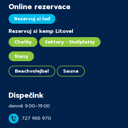
Online rezervace
Rezervuj si loď
Rezervuj si kemp Litovel
Chatky
Sektory - Stellplatzy
Stany
Beachvolejbal
Sauna
Dispečink
denně 9:00–19:00
727 965 970