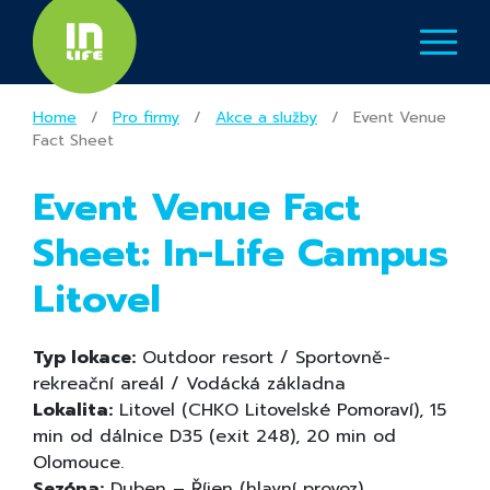
Home
/
Pro firmy
/
Akce a služby
/
Event Venue
Fact Sheet
Event Venue Fact
Sheet: In-Life Campus
Litovel
Typ lokace:
Outdoor resort / Sportovně-
rekreační areál / Vodácká základna
Lokalita:
Litovel (CHKO Litovelské Pomoraví), 15
min od dálnice D35 (exit 248), 20 min od
Olomouce.
Sezóna:
Duben – Říjen (hlavní provoz),