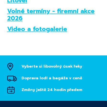
Litovel
Volné termíny - firemní akce
2026
Video a fotogalerie
Vyberte si libovolný úsek řeky
Doprava lodí a bagáže v ceně
Změny ještě 24 hodin předem